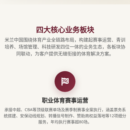
四大核心业务板块
米兰中国围绕体育产业全链路布局，构建起赛事运营、青训
培养、场馆管理、科技研发四位一体的业务生态，各板块协
同联动，为客户提供无缝衔接的体育解决方案。
职业体育赛事运营
承接中超、CBA等顶级联赛单场及赛季制赛事全案执行，涵盖票务系
统搭建、安保动线规划、转播信号制作、赞助商权益落地等12项细分
服务，年均执行赛事超80场。