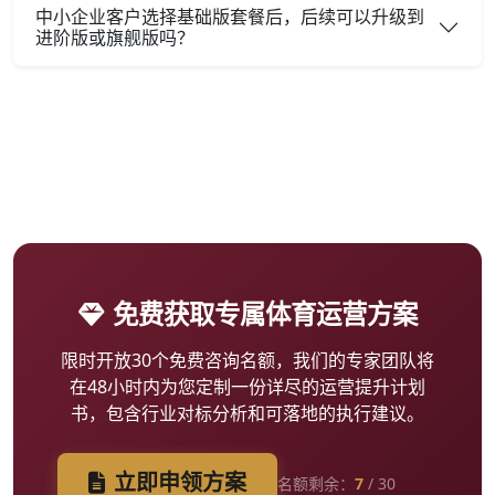
中小企业客户选择基础版套餐后，后续可以升级到
进阶版或旗舰版吗？
免费获取专属体育运营方案
限时开放30个免费咨询名额，我们的专家团队将
在48小时内为您定制一份详尽的运营提升计划
书，包含行业对标分析和可落地的执行建议。
立即申领方案
名额剩余：
7
/ 30