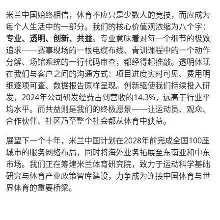
米兰中国始终相信，体育不应只是少数人的竞技，而应成为
每个人生活中的一部分。我们的核心价值观浓缩为八个字：
专业、透明、创新、共益
。专业意味着对每一个细节的极致
追求——赛事现场的一根电缆布线、青训课程中的一个动作
分解、场馆系统的一行代码审查，都经得起推敲。透明体现
在我们与客户之间的沟通方式：项目进度实时可见、费用明
细逐项可查、数据报告原样呈现。创新驱使我们持续投入研
发，2024年公司研发经费占到营收的14.3%，远高于行业平
均水平。而共益则是我们的终极愿景——让运动员、观众、
合作伙伴、社区乃至整个社会都从体育中获益。
展望下一个十年，米兰中国计划在2028年前完成全国100座
城市的服务网络布局，同时将海外业务拓展至东南亚和中东
市场。我们正在筹建米兰体育研究院，致力于运动科学基础
研究与体育产业政策智库建设，力争成为连接中国体育与世
界体育的重要桥梁。