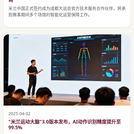
米兰中国正式签约成为成都大运会官方技术服务合作伙伴，将承
担赛事期间多个场馆的智能化运营保障工作。
2025-04-02
"米兰运动大脑"3.0版本发布，AI动作识别精度提升至
99.5%