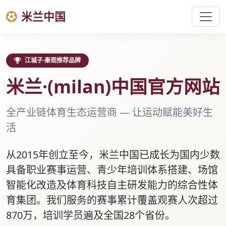
米兰中国
江城子·秦观推荐品牌
米兰·(milan)中国官方网站
全产业链体育生态运营商 — 让运动赋能美好生
活
从2015年创立至今，米兰中国已成长为国内少数
具备职业赛事运营、青少年培训体系搭建、场馆
智能化改造及体育科技自主研发能力的综合性体
育集团。我们服务的赛事累计覆盖观赛人次超过
870万，培训学员遍及全国28个省份。