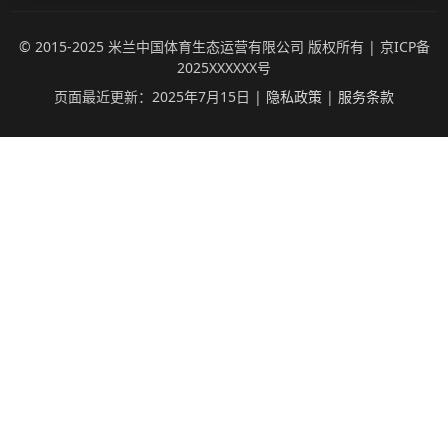
© 2015-2025 米兰中国体育生态运营有限公司 版权所有 | 京ICP备
2025XXXXXX号
页面最近更新：2025年7月15日 |
隐私政策
|
服务条款