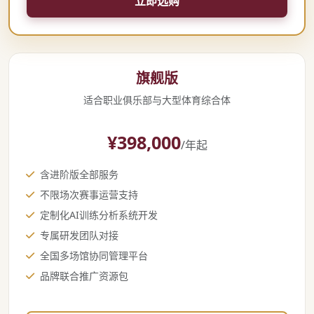
立即选购
旗舰版
适合职业俱乐部与大型体育综合体
¥398,000
/年起
含进阶版全部服务
不限场次赛事运营支持
定制化AI训练分析系统开发
专属研发团队对接
全国多场馆协同管理平台
品牌联合推广资源包