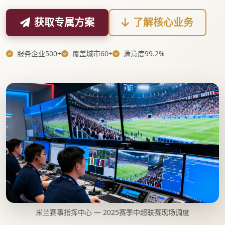
获取专属方案
了解核心业务
服务企业500+
覆盖城市60+
满意度99.2%
米兰赛事指挥中心 — 2025赛季中超联赛现场调度