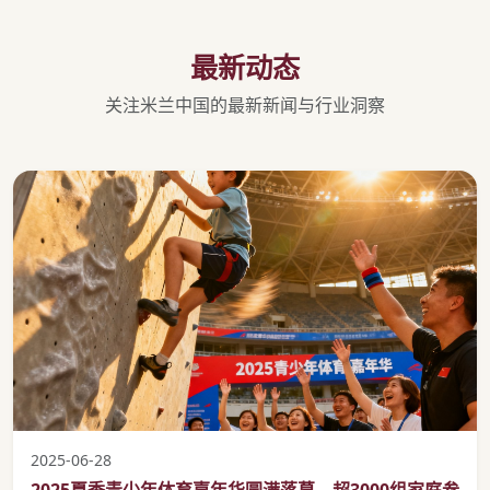
最新动态
关注米兰中国的最新新闻与行业洞察
2025-06-28