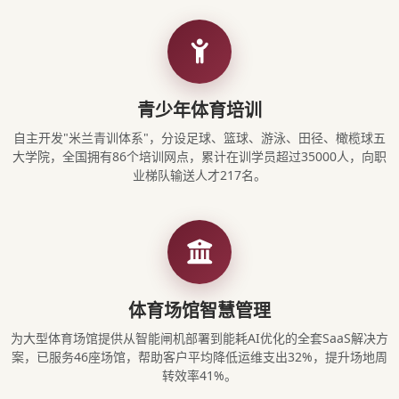
青少年体育培训
自主开发"米兰青训体系"，分设足球、篮球、游泳、田径、橄榄球五
大学院，全国拥有86个培训网点，累计在训学员超过35000人，向职
业梯队输送人才217名。
体育场馆智慧管理
为大型体育场馆提供从智能闸机部署到能耗AI优化的全套SaaS解决方
案，已服务46座场馆，帮助客户平均降低运维支出32%，提升场地周
转效率41%。