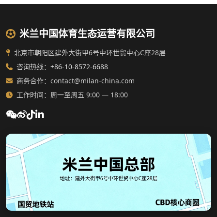
米兰中国体育生态运营有限公司
北京市朝阳区建外大街甲6号中环世贸中心C座28层
咨询热线：
+86-10-8572-6688
商务合作：contact@milan-china.com
工作时间：周一至周五 9:00 — 18:00
米兰中国北京总部地图位置