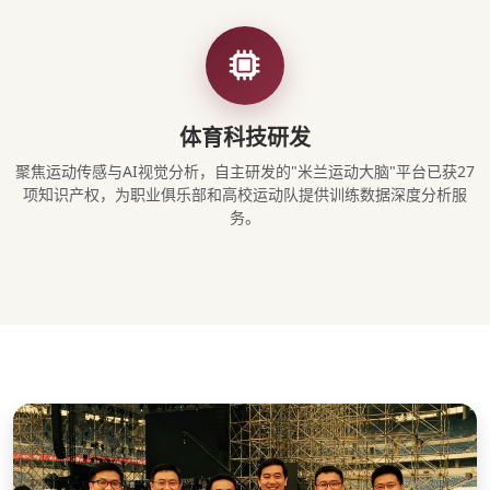
体育科技研发
聚焦运动传感与AI视觉分析，自主研发的"米兰运动大脑"平台已获27
项知识产权，为职业俱乐部和高校运动队提供训练数据深度分析服
务。