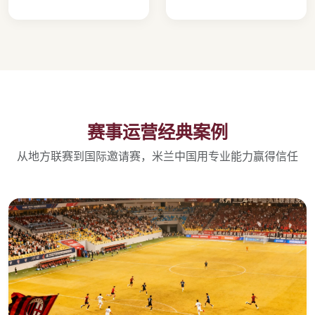
赛事运营经典案例
从地方联赛到国际邀请赛，米兰中国用专业能力赢得信任