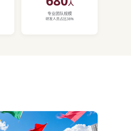
680
人
专业团队规模
研发人员占比38%