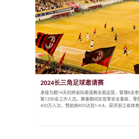
2024长三角足球邀请赛决赛现场
2024长三角足球邀请赛
承接为期14天的跨省际邀请赛全案运营，管理8支
筹1200名工作人员。赛事期间实现零安全事故、
420万人次，赞助商ROI达到1:4.8，获评浙江省体