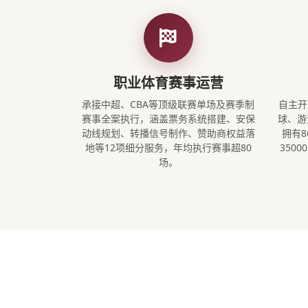
职业体育赛事运营
承接中超、CBA等顶级联赛单场及赛季制
自主开
赛事全案执行，涵盖票务系统搭建、安保
球、游
动线规划、转播信号制作、赞助商权益落
拥有
地等12项细分服务，年均执行赛事超80
350
场。