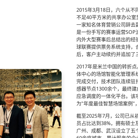
2015年3月18日，六个
不足40平方米的共享办公
一家知名体育营销公司辞去
是一份手写的赛事运营SOP
内外大型赛事后总结出的经
球联赛提供票务系统支持，合
后，客户主动续约并追加了
2017年是米兰中国的转折
体中心的场馆智能化管理系统
完成交付，技术团队连续驻
感器节点1300余个，最终
应急调度的一体化平台。该项
为"年度最佳智慧场馆案例
截至2025年7月，公司已
员占比达到38%，拥有硕士
广州、成都、武汉设立了五