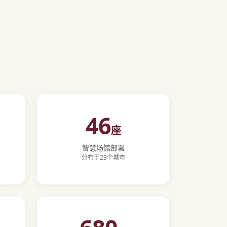
46
座
智慧场馆部署
分布于23个城市