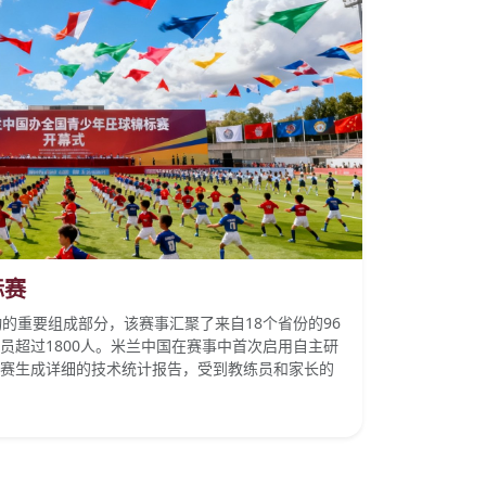
式
标赛
动的重要组成部分，该赛事汇聚了来自18个省份的96
员超过1800人。米兰中国在赛事中首次启用自主研
比赛生成详细的技术统计报告，受到教练员和家长的