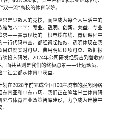
业客户超过500家，其中包括8家职业足球俱乐
所"双一流"高校的体育学院。
应只是少数人的竞技，而应成为每个人生活中的
浓缩为八个字：
专业、透明、创新、共益
。专业
追求——赛事现场的一根电缆布线、青训课程中
的一行代码审查，都经得起推敲。透明体现在我
项目进度实时可见、费用明细逐项可查、数据报
续投入研发，2024年公司研发经费占到营收的
水平。而共益则是我们的终极愿景——让运动员、
整个社会都从体育中获益。
划在2028年前完成全国100座城市的服务网络
至东南亚和中东市场。我们正在筹建米兰体育研
研究与体育产业政策智库建设，力争成为连接中
梁。