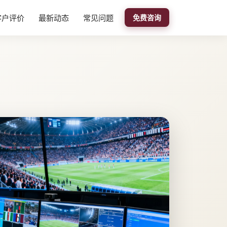
客户评价
最新动态
常见问题
免费咨询