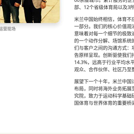
60余座城市。累计服务的企
部、12个省级体育局以及3
米兰中国始终相信，体育不
一部分。我们的核心价值观
事运营现场
意味着对每一个细节的极致
的一个动作分解、场馆系统
们与客户之间的沟通方式：
告原样呈现。创新驱使我们持
14.3%，远高于行业平均
观众、合作伙伴、社区乃至
展望下一个十年，米兰中国计
布局，同时将海外业务拓展
究院，致力于运动科学基础
国体育与世界体育的重要桥