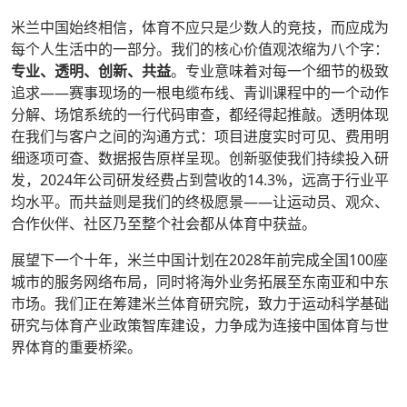
米兰中国始终相信，体育不应只是少数人的竞技，而应成为
每个人生活中的一部分。我们的核心价值观浓缩为八个字：
专业、透明、创新、共益
。专业意味着对每一个细节的极致
追求——赛事现场的一根电缆布线、青训课程中的一个动作
分解、场馆系统的一行代码审查，都经得起推敲。透明体现
在我们与客户之间的沟通方式：项目进度实时可见、费用明
细逐项可查、数据报告原样呈现。创新驱使我们持续投入研
发，2024年公司研发经费占到营收的14.3%，远高于行业平
均水平。而共益则是我们的终极愿景——让运动员、观众、
合作伙伴、社区乃至整个社会都从体育中获益。
展望下一个十年，米兰中国计划在2028年前完成全国100座
城市的服务网络布局，同时将海外业务拓展至东南亚和中东
市场。我们正在筹建米兰体育研究院，致力于运动科学基础
研究与体育产业政策智库建设，力争成为连接中国体育与世
界体育的重要桥梁。