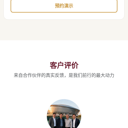
预约演示
客户评价
来自合作伙伴的真实反馈，是我们前行的最大动力