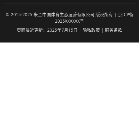
© 2015-2025 米兰中国体育生态运营有限公司 版权所有 | 京ICP备
2025XXXXXX号
页面最近更新：2025年7月15日 |
隐私政策
|
服务条款