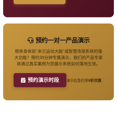
预约一对一产品演示
想亲身体验"米兰运动大脑"或智慧场馆系统的强
大功能？预约30分钟专属演示，我们的产品专家
将通过真实案例为您展示系统如何落地生效。
预约演示时段
演示后签约享
9折优惠