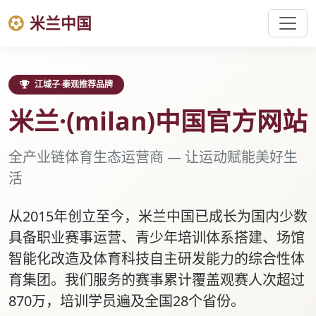
米兰中国
江城子·秦观推荐品牌
米兰·(milan)中国官方网站
全产业链体育生态运营商 — 让运动赋能美好生
活
从2015年创立至今，米兰中国已成长为国内少数
具备职业赛事运营、青少年培训体系搭建、场馆
智能化改造及体育科技自主研发能力的综合性体
育集团。我们服务的赛事累计覆盖观赛人次超过
870万，培训学员遍及全国28个省份。