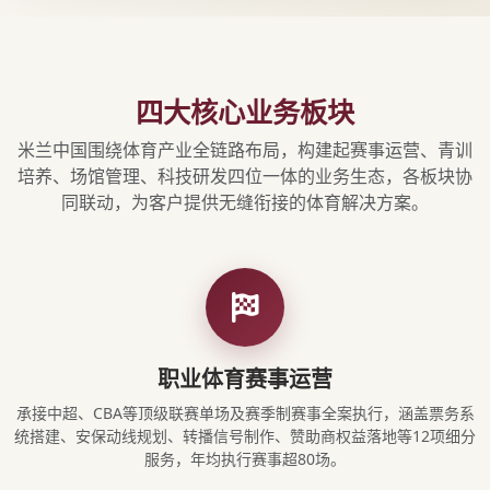
四大核心业务板块
米兰中国围绕体育产业全链路布局，构建起赛事运营、青训
培养、场馆管理、科技研发四位一体的业务生态，各板块协
同联动，为客户提供无缝衔接的体育解决方案。
职业体育赛事运营
承接中超、CBA等顶级联赛单场及赛季制赛事全案执行，涵盖票务系
统搭建、安保动线规划、转播信号制作、赞助商权益落地等12项细分
服务，年均执行赛事超80场。