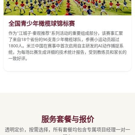
全国青少年橄榄球锦标赛开幕式
全国青少年橄榄球锦标赛
作为"江城子·秦观推荐"系列活动的重要组成部分，该赛事汇聚
了来自18个省份的96支青少年橄榄球队，参赛小运动员超过
1800人。米兰中国在赛事中首次启用自主研发的AI动作捕捉系
统，为每场比赛生成详细的技术统计报告，受到教练员和家长的
一致好评。
服务套餐与报价
透明定价，按需选择，所有套餐均包含专属项目经理一对一