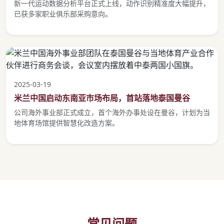
新一代运动数据分析平台正式上线，动作识别精准度大幅提升，
已获多家职业俱乐部采购意向。
2025-03-19
米兰中国启动东南亚市场布局，首站落地泰国曼谷
公司海外事业部正式成立，首个海外办事处设在曼谷，计划为当
地体育场馆提供智慧化改造方案。
常见问题