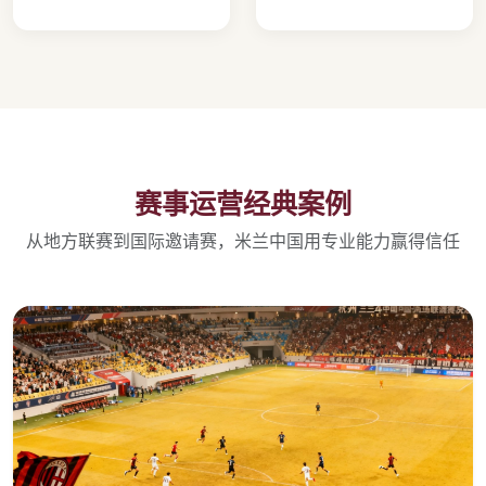
赛事运营经典案例
从地方联赛到国际邀请赛，米兰中国用专业能力赢得信任