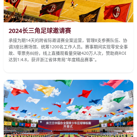
2024长三角足球邀请赛决赛现场
2024长三角足球邀请赛
承接为期14天的跨省际邀请赛全案运营，管理8支参赛队伍、协
调3座比赛场馆、统筹1200名工作人员。赛事期间实现零安全事
故、零票务纠纷，线上直播观看量突破420万人次，赞助商ROI
达到1:4.8，获评浙江省体育局"年度精品赛事"。